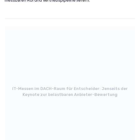
messbaren ROI und Vertriebspipeline liefern.
IT-Messen im DACH-Raum für Entscheider: Jenseits der
Keynote zur belastbaren Anbieter-Bewertung