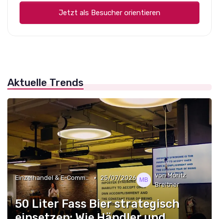
Jetzt als Besucher orientieren
Aktuelle Trends
von Moritz
•
Einzelhandel & E-Commerce
25/07/2026
Breitner
50 Liter Fass Bier strategisch
einsetzen: Wie Händler und