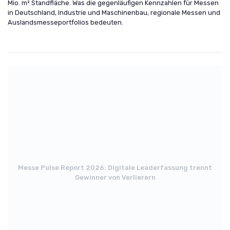
Mio. m² Standfläche. Was die gegenläufigen Kennzahlen für Messen
in Deutschland, Industrie und Maschinenbau, regionale Messen und
Auslandsmesseportfolios bedeuten.
Messe Pulse Report 2026: Digitale Leaderfassung trennt
Gewinner von Verlierern