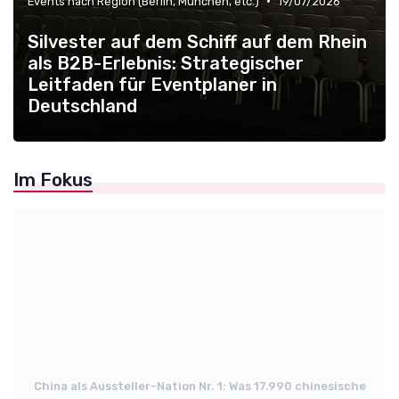
•
Events nach Region (Berlin, München, etc.)
19/07/2026
Silvester auf dem Schiff auf dem Rhein
als B2B-Erlebnis: Strategischer
Leitfaden für Eventplaner in
Deutschland
Im Fokus
China als Aussteller-Nation Nr. 1: Was 17.990 chinesische